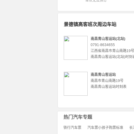
车次无法预订
景德镇高客班次周边车站
南昌青山客运站(北站)
0791-8634655
江西省南昌市青山南路19
南昌青山客运站(北站)时刻
南昌青山客运站
南昌市青山南路19号
南昌青山客运站时刻表
热门汽车专题
铁行汽车票
汽车票小孩子购票标准
长