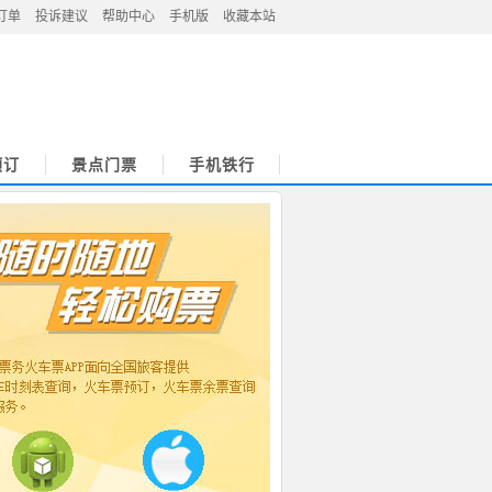
订单
投诉建议
帮助中心
手机版
收藏本站
预订
景点门票
手机铁行