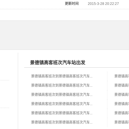
更新时间
2015-3-28 20:22:27
景德镇高客班次汽车站出发
景德镇高客班次到景德镇高客班次汽车...
景德镇高
景德镇高客班次到景德镇高客班次汽车...
景德镇高
景德镇高客班次到景德镇高客班次汽车...
景德镇高
景德镇高客班次到景德镇高客班次汽车...
景德镇高
景德镇高客班次到景德镇高客班次汽车...
景德镇高
景德镇高客班次到景德镇高客班次汽车...
景德镇高