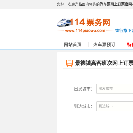
您好，欢迎光临国内领先的
汽车票网上订票官网
网站首页
火车票预订
特
景德镇高客班次网上订
出发城市：
到达城市：