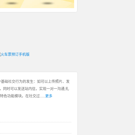
用户基础社交行为的发生：如可以上传照片、发
，同时可以发送站内信，实现一对一沟通;礼
能模块。在社交过......
更多